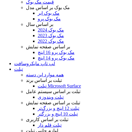
قیمت مک بوک
مک بوک بر اساس مدل
مک بوک ایر
مک بوک پرو
بر اساس سال
مک بوک 2024
مک بوک 2023
مک بوک 2022
بر اساس صفحه نمایش
مک بوک پرو 16 اینچ
مک بوک پرو 14 اینچ
لپ تاپ مایکروسافت
تبلت
همه موارد این دسته
تبلت بر اساس برند
تبلت Microsoft Surface
تبلت بر اساس سیستم عامل
تبلت ویندوزی
تبلت بر اساس صفحه نمایش
تبلت 12 اینچ و بزرگ‌تر
تبلت 10 اینچ و بزرگتر
تبلت بر اساس کاربری
تبلت قلم دار
لوازم جانبی تبلت