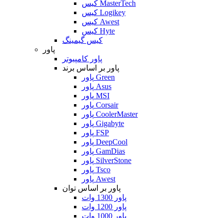
کیس MasterTech
کیس Logikey
کیس Awest
کیس Hyte
کیس گیمینگ
پاور
پاور کامپیوتر
پاور بر اساس برند
پاور Green
پاور Asus
پاور MSI
پاور Corsair
پاور CoolerMaster
پاور Gigabyte
پاور FSP
پاور DeepCool
پاور GamDias
پاور SilverStone
پاور Tsco
پاور Awest
پاور بر اساس توان
پاور 1300 وات
پاور 1200 وات
پاور 1000 وات