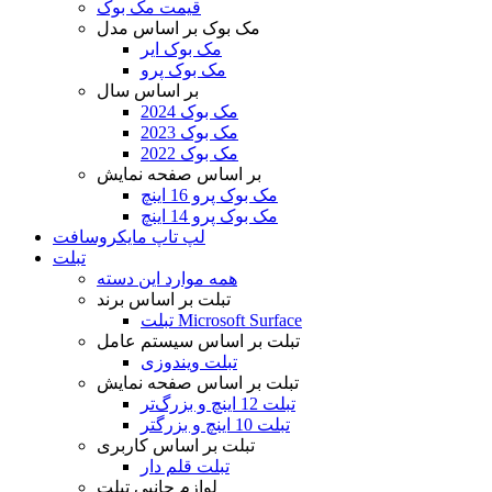
قیمت مک بوک
مک بوک بر اساس مدل
مک بوک ایر
مک بوک پرو
بر اساس سال
مک بوک 2024
مک بوک 2023
مک بوک 2022
بر اساس صفحه نمایش
مک بوک پرو 16 اینچ
مک بوک پرو 14 اینچ
لپ تاپ مایکروسافت
تبلت
همه موارد این دسته
تبلت بر اساس برند
تبلت Microsoft Surface
تبلت بر اساس سیستم عامل
تبلت ویندوزی
تبلت بر اساس صفحه نمایش
تبلت 12 اینچ و بزرگ‌تر
تبلت 10 اینچ و بزرگتر
تبلت بر اساس کاربری
تبلت قلم دار
لوازم جانبی تبلت