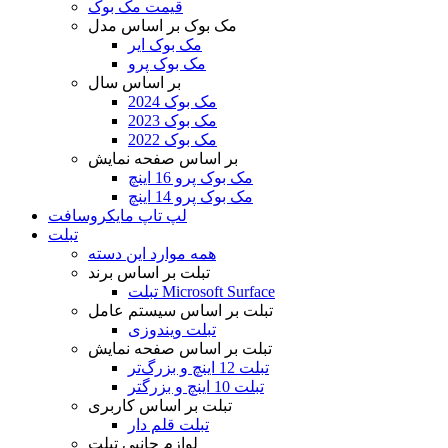
قیمت مک بوک
مک بوک بر اساس مدل
مک بوک ایر
مک بوک پرو
بر اساس سال
مک بوک 2024
مک بوک 2023
مک بوک 2022
بر اساس صفحه نمایش
مک بوک پرو 16 اینچ
مک بوک پرو 14 اینچ
لپ تاپ مایکروسافت
تبلت
همه موارد این دسته
تبلت بر اساس برند
تبلت Microsoft Surface
تبلت بر اساس سیستم عامل
تبلت ویندوزی
تبلت بر اساس صفحه نمایش
تبلت 12 اینچ و بزرگ‌تر
تبلت 10 اینچ و بزرگتر
تبلت بر اساس کاربری
تبلت قلم دار
لوازم جانبی تبلت