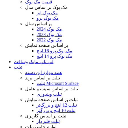
قیمت مک بوک
مک بوک بر اساس مدل
مک بوک ایر
مک بوک پرو
بر اساس سال
مک بوک 2024
مک بوک 2023
مک بوک 2022
بر اساس صفحه نمایش
مک بوک پرو 16 اینچ
مک بوک پرو 14 اینچ
لپ تاپ مایکروسافت
تبلت
همه موارد این دسته
تبلت بر اساس برند
تبلت Microsoft Surface
تبلت بر اساس سیستم عامل
تبلت ویندوزی
تبلت بر اساس صفحه نمایش
تبلت 12 اینچ و بزرگ‌تر
تبلت 10 اینچ و بزرگتر
تبلت بر اساس کاربری
تبلت قلم دار
لوازم جانبی تبلت