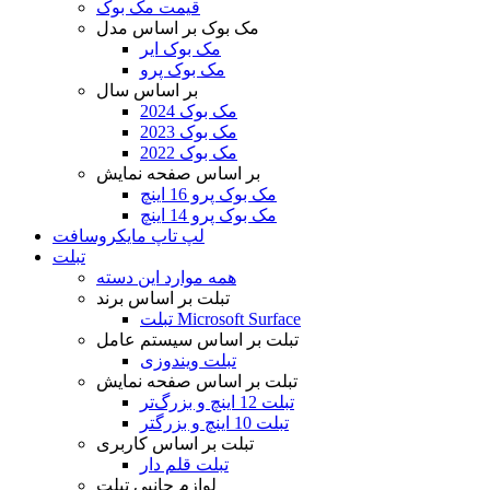
قیمت مک بوک
مک بوک بر اساس مدل
مک بوک ایر
مک بوک پرو
بر اساس سال
مک بوک 2024
مک بوک 2023
مک بوک 2022
بر اساس صفحه نمایش
مک بوک پرو 16 اینچ
مک بوک پرو 14 اینچ
لپ تاپ مایکروسافت
تبلت
همه موارد این دسته
تبلت بر اساس برند
تبلت Microsoft Surface
تبلت بر اساس سیستم عامل
تبلت ویندوزی
تبلت بر اساس صفحه نمایش
تبلت 12 اینچ و بزرگ‌تر
تبلت 10 اینچ و بزرگتر
تبلت بر اساس کاربری
تبلت قلم دار
لوازم جانبی تبلت