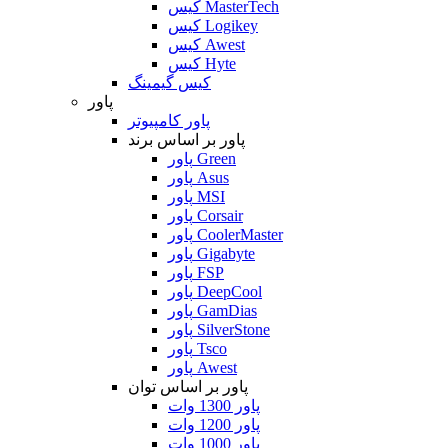
کیس MasterTech
کیس Logikey
کیس Awest
کیس Hyte
کیس گیمینگ
پاور
پاور کامپیوتر
پاور بر اساس برند
پاور Green
پاور Asus
پاور MSI
پاور Corsair
پاور CoolerMaster
پاور Gigabyte
پاور FSP
پاور DeepCool
پاور GamDias
پاور SilverStone
پاور Tsco
پاور Awest
پاور بر اساس توان
پاور 1300 وات
پاور 1200 وات
پاور 1000 وات