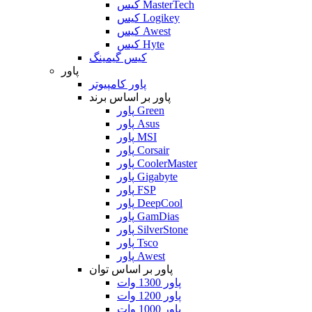
کیس MasterTech
کیس Logikey
کیس Awest
کیس Hyte
کیس گیمینگ
پاور
پاور کامپیوتر
پاور بر اساس برند
پاور Green
پاور Asus
پاور MSI
پاور Corsair
پاور CoolerMaster
پاور Gigabyte
پاور FSP
پاور DeepCool
پاور GamDias
پاور SilverStone
پاور Tsco
پاور Awest
پاور بر اساس توان
پاور 1300 وات
پاور 1200 وات
پاور 1000 وات