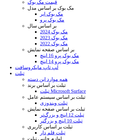
قیمت مک بوک
مک بوک بر اساس مدل
مک بوک ایر
مک بوک پرو
بر اساس سال
مک بوک 2024
مک بوک 2023
مک بوک 2022
بر اساس صفحه نمایش
مک بوک پرو 16 اینچ
مک بوک پرو 14 اینچ
لپ تاپ مایکروسافت
تبلت
همه موارد این دسته
تبلت بر اساس برند
تبلت Microsoft Surface
تبلت بر اساس سیستم عامل
تبلت ویندوزی
تبلت بر اساس صفحه نمایش
تبلت 12 اینچ و بزرگ‌تر
تبلت 10 اینچ و بزرگتر
تبلت بر اساس کاربری
تبلت قلم دار
لوازم جانبی تبلت