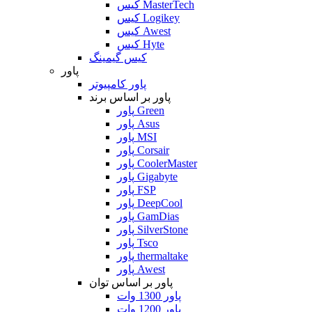
کیس MasterTech
کیس Logikey
کیس Awest
کیس Hyte
کیس گیمینگ
پاور
پاور کامپیوتر
پاور بر اساس برند
پاور Green
پاور Asus
پاور MSI
پاور Corsair
پاور CoolerMaster
پاور Gigabyte
پاور FSP
پاور DeepCool
پاور GamDias
پاور SilverStone
پاور Tsco
پاور thermaltake
پاور Awest
پاور بر اساس توان
پاور 1300 وات
پاور 1200 وات