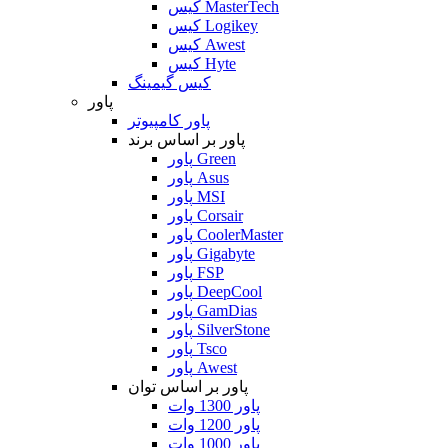
کیس MasterTech
کیس Logikey
کیس Awest
کیس Hyte
کیس گیمینگ
پاور
پاور کامپیوتر
پاور بر اساس برند
پاور Green
پاور Asus
پاور MSI
پاور Corsair
پاور CoolerMaster
پاور Gigabyte
پاور FSP
پاور DeepCool
پاور GamDias
پاور SilverStone
پاور Tsco
پاور Awest
پاور بر اساس توان
پاور 1300 وات
پاور 1200 وات
پاور 1000 وات