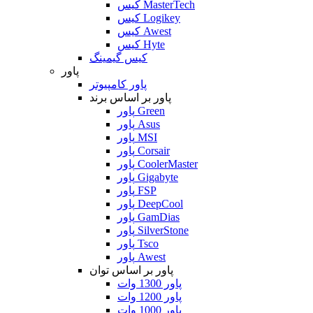
کیس MasterTech
کیس Logikey
کیس Awest
کیس Hyte
کیس گیمینگ
پاور
پاور کامپیوتر
پاور بر اساس برند
پاور Green
پاور Asus
پاور MSI
پاور Corsair
پاور CoolerMaster
پاور Gigabyte
پاور FSP
پاور DeepCool
پاور GamDias
پاور SilverStone
پاور Tsco
پاور Awest
پاور بر اساس توان
پاور 1300 وات
پاور 1200 وات
پاور 1000 وات