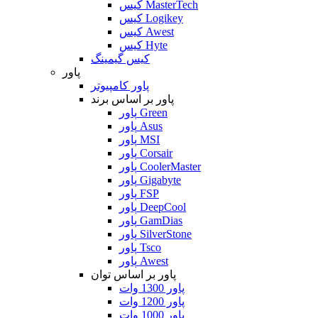
کیس MasterTech
کیس Logikey
کیس Awest
کیس Hyte
کیس گیمینگ
پاور
پاور کامپیوتر
پاور بر اساس برند
پاور Green
پاور Asus
پاور MSI
پاور Corsair
پاور CoolerMaster
پاور Gigabyte
پاور FSP
پاور DeepCool
پاور GamDias
پاور SilverStone
پاور Tsco
پاور Awest
پاور بر اساس توان
پاور 1300 وات
پاور 1200 وات
پاور 1000 وات