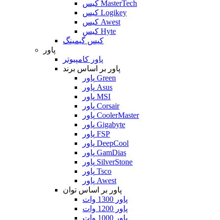
کیس MasterTech
کیس Logikey
کیس Awest
کیس Hyte
کیس گیمینگ
پاور
پاور کامپیوتر
پاور بر اساس برند
پاور Green
پاور Asus
پاور MSI
پاور Corsair
پاور CoolerMaster
پاور Gigabyte
پاور FSP
پاور DeepCool
پاور GamDias
پاور SilverStone
پاور Tsco
پاور Awest
پاور بر اساس توان
پاور 1300 وات
پاور 1200 وات
پاور 1000 وات