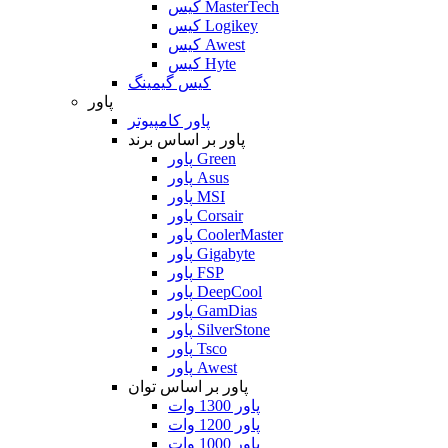
کیس MasterTech
کیس Logikey
کیس Awest
کیس Hyte
کیس گیمینگ
پاور
پاور کامپیوتر
پاور بر اساس برند
پاور Green
پاور Asus
پاور MSI
پاور Corsair
پاور CoolerMaster
پاور Gigabyte
پاور FSP
پاور DeepCool
پاور GamDias
پاور SilverStone
پاور Tsco
پاور Awest
پاور بر اساس توان
پاور 1300 وات
پاور 1200 وات
پاور 1000 وات