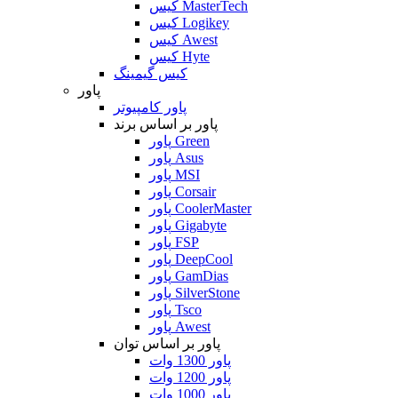
کیس MasterTech
کیس Logikey
کیس Awest
کیس Hyte
کیس گیمینگ
پاور
پاور کامپیوتر
پاور بر اساس برند
پاور Green
پاور Asus
پاور MSI
پاور Corsair
پاور CoolerMaster
پاور Gigabyte
پاور FSP
پاور DeepCool
پاور GamDias
پاور SilverStone
پاور Tsco
پاور Awest
پاور بر اساس توان
پاور 1300 وات
پاور 1200 وات
پاور 1000 وات