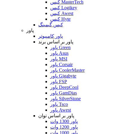
کیس MasterTech
کیس Logikey
کیس Awest
کیس Hyte
کیس گیمینگ
پاور
پاور کامپیوتر
پاور بر اساس برند
پاور Green
پاور Asus
پاور MSI
پاور Corsair
پاور CoolerMaster
پاور Gigabyte
پاور FSP
پاور DeepCool
پاور GamDias
پاور SilverStone
پاور Tsco
پاور Awest
پاور بر اساس توان
پاور 1300 وات
پاور 1200 وات
پاور 1000 وات