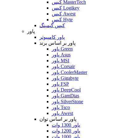
کیس MasterTech
کیس Logikey
کیس Awest
کیس Hyte
کیس گیمینگ
پاور
پاور کامپیوتر
پاور بر اساس برند
پاور Green
پاور Asus
پاور MSI
پاور Corsair
پاور CoolerMaster
پاور Gigabyte
پاور FSP
پاور DeepCool
پاور GamDias
پاور SilverStone
پاور Tsco
پاور Awest
پاور بر اساس توان
پاور 1300 وات
پاور 1200 وات
پاور 1000 وات