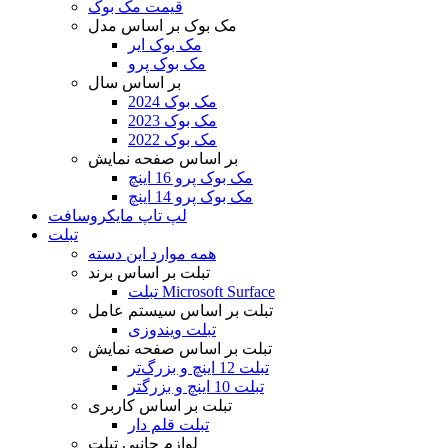
قیمت مک بوک
مک بوک بر اساس مدل
مک بوک ایر
مک بوک پرو
بر اساس سال
مک بوک 2024
مک بوک 2023
مک بوک 2022
بر اساس صفحه نمایش
مک بوک پرو 16 اینچ
مک بوک پرو 14 اینچ
لپ تاپ مایکروسافت
تبلت
همه موارد این دسته
تبلت بر اساس برند
تبلت Microsoft Surface
تبلت بر اساس سیستم عامل
تبلت ویندوزی
تبلت بر اساس صفحه نمایش
تبلت 12 اینچ و بزرگ‌تر
تبلت 10 اینچ و بزرگتر
تبلت بر اساس کاربری
تبلت قلم دار
لوازم جانبی تبلت