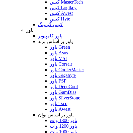
کیس MasterTech
کیس Logikey
کیس Awest
کیس Hyte
کیس گیمینگ
پاور
پاور کامپیوتر
پاور بر اساس برند
پاور Green
پاور Asus
پاور MSI
پاور Corsair
پاور CoolerMaster
پاور Gigabyte
پاور FSP
پاور DeepCool
پاور GamDias
پاور SilverStone
پاور Tsco
پاور Awest
پاور بر اساس توان
پاور 1300 وات
پاور 1200 وات
پاور 1000 وات