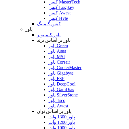
کیس MasterTech
کیس Logikey
کیس Awest
کیس Hyte
کیس گیمینگ
پاور
پاور کامپیوتر
پاور بر اساس برند
پاور Green
پاور Asus
پاور MSI
پاور Corsair
پاور CoolerMaster
پاور Gigabyte
پاور FSP
پاور DeepCool
پاور GamDias
پاور SilverStone
پاور Tsco
پاور Awest
پاور بر اساس توان
پاور 1300 وات
پاور 1200 وات
پاور 1000 وات