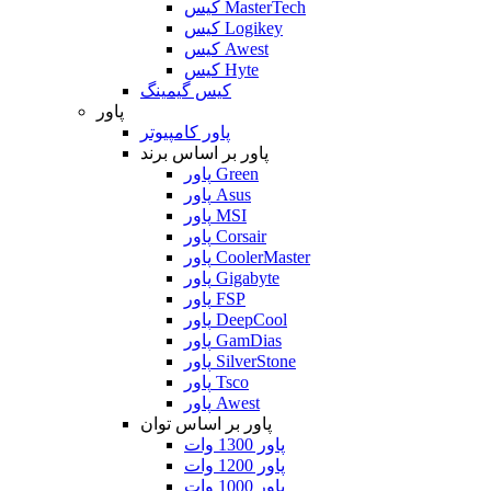
کیس MasterTech
کیس Logikey
کیس Awest
کیس Hyte
کیس گیمینگ
پاور
پاور کامپیوتر
پاور بر اساس برند
پاور Green
پاور Asus
پاور MSI
پاور Corsair
پاور CoolerMaster
پاور Gigabyte
پاور FSP
پاور DeepCool
پاور GamDias
پاور SilverStone
پاور Tsco
پاور Awest
پاور بر اساس توان
پاور 1300 وات
پاور 1200 وات
پاور 1000 وات