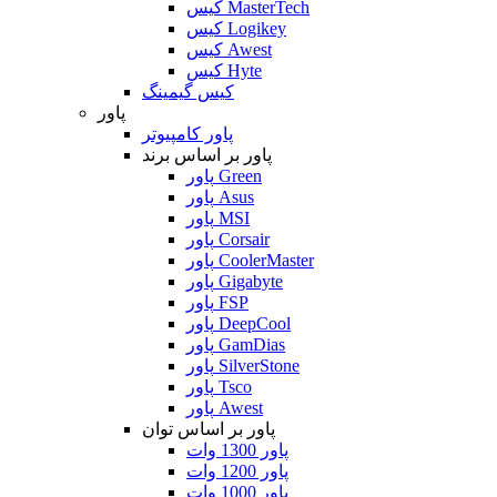
کیس MasterTech
کیس Logikey
کیس Awest
کیس Hyte
کیس گیمینگ
پاور
پاور کامپیوتر
پاور بر اساس برند
پاور Green
پاور Asus
پاور MSI
پاور Corsair
پاور CoolerMaster
پاور Gigabyte
پاور FSP
پاور DeepCool
پاور GamDias
پاور SilverStone
پاور Tsco
پاور Awest
پاور بر اساس توان
پاور 1300 وات
پاور 1200 وات
پاور 1000 وات