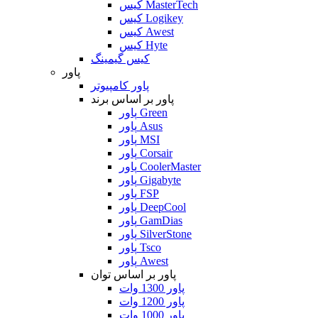
کیس MasterTech
کیس Logikey
کیس Awest
کیس Hyte
کیس گیمینگ
پاور
پاور کامپیوتر
پاور بر اساس برند
پاور Green
پاور Asus
پاور MSI
پاور Corsair
پاور CoolerMaster
پاور Gigabyte
پاور FSP
پاور DeepCool
پاور GamDias
پاور SilverStone
پاور Tsco
پاور Awest
پاور بر اساس توان
پاور 1300 وات
پاور 1200 وات
پاور 1000 وات