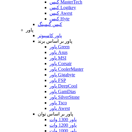
کیس MasterTech
کیس Logikey
کیس Awest
کیس Hyte
کیس گیمینگ
پاور
پاور کامپیوتر
پاور بر اساس برند
پاور Green
پاور Asus
پاور MSI
پاور Corsair
پاور CoolerMaster
پاور Gigabyte
پاور FSP
پاور DeepCool
پاور GamDias
پاور SilverStone
پاور Tsco
پاور Awest
پاور بر اساس توان
پاور 1300 وات
پاور 1200 وات
پاور 1000 وات