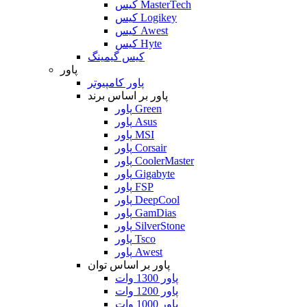
کیس MasterTech
کیس Logikey
کیس Awest
کیس Hyte
کیس گیمینگ
پاور
پاور کامپیوتر
پاور بر اساس برند
پاور Green
پاور Asus
پاور MSI
پاور Corsair
پاور CoolerMaster
پاور Gigabyte
پاور FSP
پاور DeepCool
پاور GamDias
پاور SilverStone
پاور Tsco
پاور Awest
پاور بر اساس توان
پاور 1300 وات
پاور 1200 وات
پاور 1000 وات