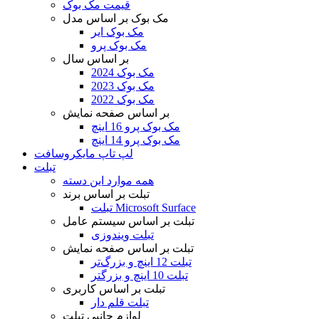
قیمت مک بوک
مک بوک بر اساس مدل
مک بوک ایر
مک بوک پرو
بر اساس سال
مک بوک 2024
مک بوک 2023
مک بوک 2022
بر اساس صفحه نمایش
مک بوک پرو 16 اینچ
مک بوک پرو 14 اینچ
لپ تاپ مایکروسافت
تبلت
همه موارد این دسته
تبلت بر اساس برند
تبلت Microsoft Surface
تبلت بر اساس سیستم عامل
تبلت ویندوزی
تبلت بر اساس صفحه نمایش
تبلت 12 اینچ و بزرگ‌تر
تبلت 10 اینچ و بزرگتر
تبلت بر اساس کاربری
تبلت قلم دار
لوازم جانبی تبلت