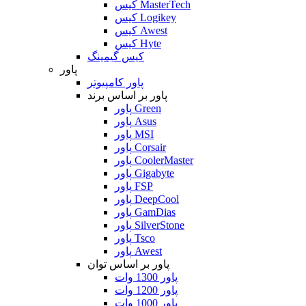
کیس MasterTech
کیس Logikey
کیس Awest
کیس Hyte
کیس گیمینگ
پاور
پاور کامپیوتر
پاور بر اساس برند
پاور Green
پاور Asus
پاور MSI
پاور Corsair
پاور CoolerMaster
پاور Gigabyte
پاور FSP
پاور DeepCool
پاور GamDias
پاور SilverStone
پاور Tsco
پاور Awest
پاور بر اساس توان
پاور 1300 وات
پاور 1200 وات
پاور 1000 وات