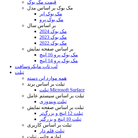
قیمت مک بوک
مک بوک بر اساس مدل
مک بوک ایر
مک بوک پرو
بر اساس سال
مک بوک 2024
مک بوک 2023
مک بوک 2022
بر اساس صفحه نمایش
مک بوک پرو 16 اینچ
مک بوک پرو 14 اینچ
لپ تاپ مایکروسافت
تبلت
همه موارد این دسته
تبلت بر اساس برند
تبلت Microsoft Surface
تبلت بر اساس سیستم عامل
تبلت ویندوزی
تبلت بر اساس صفحه نمایش
تبلت 12 اینچ و بزرگ‌تر
تبلت 10 اینچ و بزرگتر
تبلت بر اساس کاربری
تبلت قلم دار
لوازم جانبی تبلت