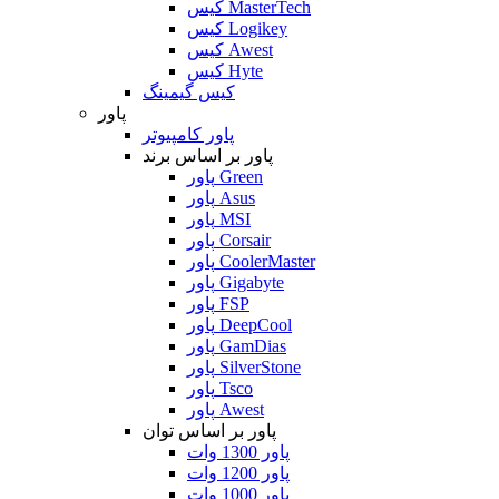
کیس MasterTech
کیس Logikey
کیس Awest
کیس Hyte
کیس گیمینگ
پاور
پاور کامپیوتر
پاور بر اساس برند
پاور Green
پاور Asus
پاور MSI
پاور Corsair
پاور CoolerMaster
پاور Gigabyte
پاور FSP
پاور DeepCool
پاور GamDias
پاور SilverStone
پاور Tsco
پاور Awest
پاور بر اساس توان
پاور 1300 وات
پاور 1200 وات
پاور 1000 وات