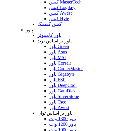
کیس MasterTech
کیس Logikey
کیس Awest
کیس Hyte
کیس گیمینگ
پاور
پاور کامپیوتر
پاور بر اساس برند
پاور Green
پاور Asus
پاور MSI
پاور Corsair
پاور CoolerMaster
پاور Gigabyte
پاور FSP
پاور DeepCool
پاور GamDias
پاور SilverStone
پاور Tsco
پاور Awest
پاور بر اساس توان
پاور 1300 وات
پاور 1200 وات
پاور 1000 وات