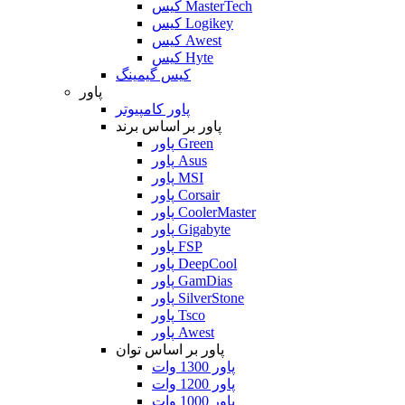
کیس MasterTech
کیس Logikey
کیس Awest
کیس Hyte
کیس گیمینگ
پاور
پاور کامپیوتر
پاور بر اساس برند
پاور Green
پاور Asus
پاور MSI
پاور Corsair
پاور CoolerMaster
پاور Gigabyte
پاور FSP
پاور DeepCool
پاور GamDias
پاور SilverStone
پاور Tsco
پاور Awest
پاور بر اساس توان
پاور 1300 وات
پاور 1200 وات
پاور 1000 وات