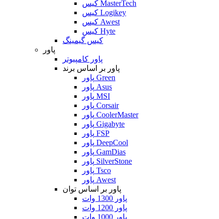
کیس MasterTech
کیس Logikey
کیس Awest
کیس Hyte
کیس گیمینگ
پاور
پاور کامپیوتر
پاور بر اساس برند
پاور Green
پاور Asus
پاور MSI
پاور Corsair
پاور CoolerMaster
پاور Gigabyte
پاور FSP
پاور DeepCool
پاور GamDias
پاور SilverStone
پاور Tsco
پاور Awest
پاور بر اساس توان
پاور 1300 وات
پاور 1200 وات
پاور 1000 وات