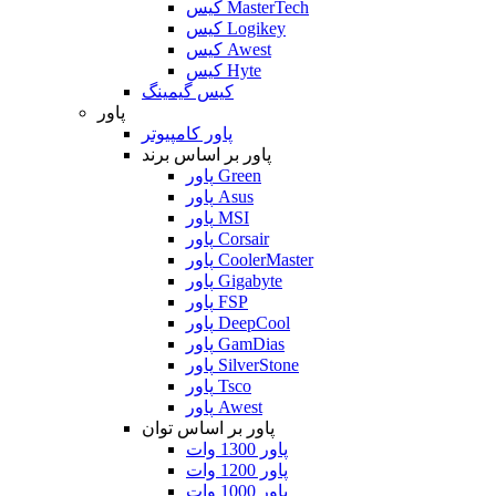
کیس MasterTech
کیس Logikey
کیس Awest
کیس Hyte
کیس گیمینگ
پاور
پاور کامپیوتر
پاور بر اساس برند
پاور Green
پاور Asus
پاور MSI
پاور Corsair
پاور CoolerMaster
پاور Gigabyte
پاور FSP
پاور DeepCool
پاور GamDias
پاور SilverStone
پاور Tsco
پاور Awest
پاور بر اساس توان
پاور 1300 وات
پاور 1200 وات
پاور 1000 وات