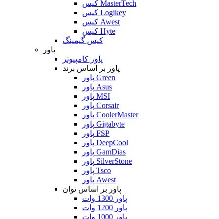
کیس MasterTech
کیس Logikey
کیس Awest
کیس Hyte
کیس گیمینگ
پاور
پاور کامپیوتر
پاور بر اساس برند
پاور Green
پاور Asus
پاور MSI
پاور Corsair
پاور CoolerMaster
پاور Gigabyte
پاور FSP
پاور DeepCool
پاور GamDias
پاور SilverStone
پاور Tsco
پاور Awest
پاور بر اساس توان
پاور 1300 وات
پاور 1200 وات
پاور 1000 وات