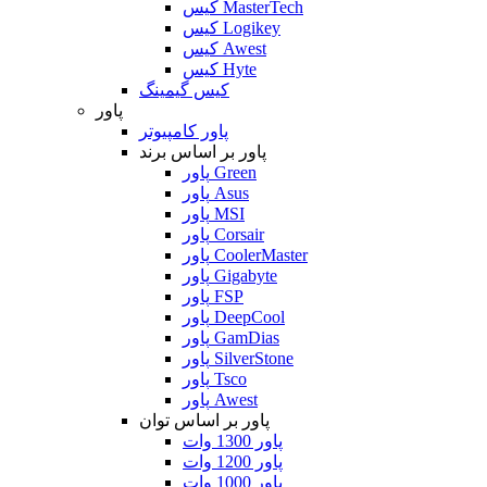
کیس MasterTech
کیس Logikey
کیس Awest
کیس Hyte
کیس گیمینگ
پاور
پاور کامپیوتر
پاور بر اساس برند
پاور Green
پاور Asus
پاور MSI
پاور Corsair
پاور CoolerMaster
پاور Gigabyte
پاور FSP
پاور DeepCool
پاور GamDias
پاور SilverStone
پاور Tsco
پاور Awest
پاور بر اساس توان
پاور 1300 وات
پاور 1200 وات
پاور 1000 وات