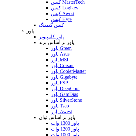
کیس MasterTech
کیس Logikey
کیس Awest
کیس Hyte
کیس گیمینگ
پاور
پاور کامپیوتر
پاور بر اساس برند
پاور Green
پاور Asus
پاور MSI
پاور Corsair
پاور CoolerMaster
پاور Gigabyte
پاور FSP
پاور DeepCool
پاور GamDias
پاور SilverStone
پاور Tsco
پاور Awest
پاور بر اساس توان
پاور 1300 وات
پاور 1200 وات
پاور 1000 وات