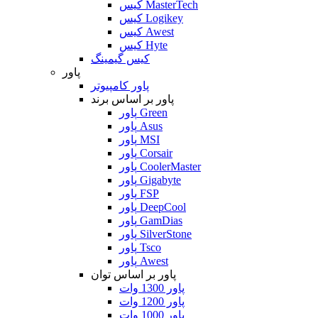
کیس MasterTech
کیس Logikey
کیس Awest
کیس Hyte
کیس گیمینگ
پاور
پاور کامپیوتر
پاور بر اساس برند
پاور Green
پاور Asus
پاور MSI
پاور Corsair
پاور CoolerMaster
پاور Gigabyte
پاور FSP
پاور DeepCool
پاور GamDias
پاور SilverStone
پاور Tsco
پاور Awest
پاور بر اساس توان
پاور 1300 وات
پاور 1200 وات
پاور 1000 وات