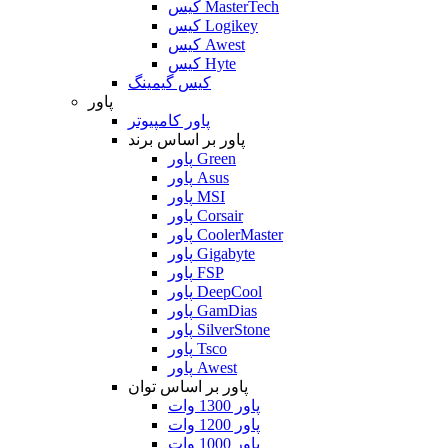
کیس MasterTech
کیس Logikey
کیس Awest
کیس Hyte
کیس گیمینگ
پاور
پاور کامپیوتر
پاور بر اساس برند
پاور Green
پاور Asus
پاور MSI
پاور Corsair
پاور CoolerMaster
پاور Gigabyte
پاور FSP
پاور DeepCool
پاور GamDias
پاور SilverStone
پاور Tsco
پاور Awest
پاور بر اساس توان
پاور 1300 وات
پاور 1200 وات
پاور 1000 وات