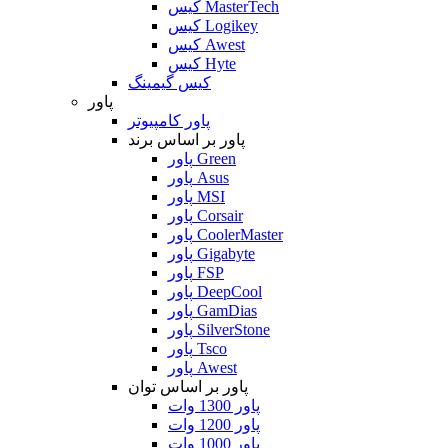
کیس MasterTech
کیس Logikey
کیس Awest
کیس Hyte
کیس گیمینگ
پاور
پاور کامپیوتر
پاور بر اساس برند
پاور Green
پاور Asus
پاور MSI
پاور Corsair
پاور CoolerMaster
پاور Gigabyte
پاور FSP
پاور DeepCool
پاور GamDias
پاور SilverStone
پاور Tsco
پاور Awest
پاور بر اساس توان
پاور 1300 وات
پاور 1200 وات
پاور 1000 وات