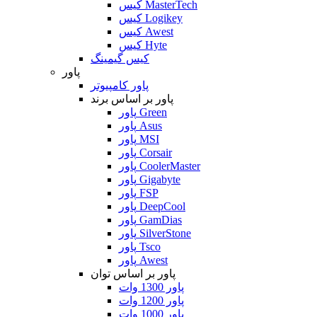
کیس MasterTech
کیس Logikey
کیس Awest
کیس Hyte
کیس گیمینگ
پاور
پاور کامپیوتر
پاور بر اساس برند
پاور Green
پاور Asus
پاور MSI
پاور Corsair
پاور CoolerMaster
پاور Gigabyte
پاور FSP
پاور DeepCool
پاور GamDias
پاور SilverStone
پاور Tsco
پاور Awest
پاور بر اساس توان
پاور 1300 وات
پاور 1200 وات
پاور 1000 وات