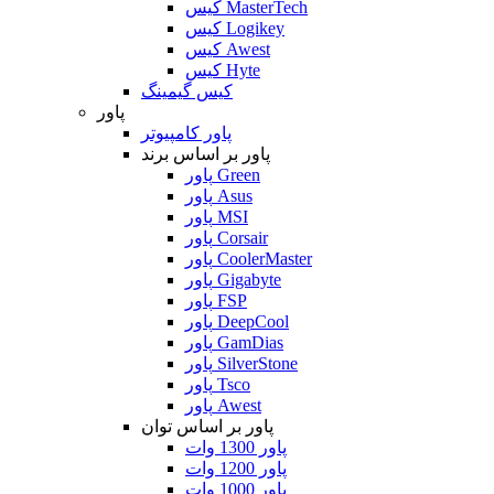
کیس MasterTech
کیس Logikey
کیس Awest
کیس Hyte
کیس گیمینگ
پاور
پاور کامپیوتر
پاور بر اساس برند
پاور Green
پاور Asus
پاور MSI
پاور Corsair
پاور CoolerMaster
پاور Gigabyte
پاور FSP
پاور DeepCool
پاور GamDias
پاور SilverStone
پاور Tsco
پاور Awest
پاور بر اساس توان
پاور 1300 وات
پاور 1200 وات
پاور 1000 وات