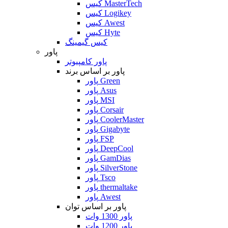
کیس MasterTech
کیس Logikey
کیس Awest
کیس Hyte
کیس گیمینگ
پاور
پاور کامپیوتر
پاور بر اساس برند
پاور Green
پاور Asus
پاور MSI
پاور Corsair
پاور CoolerMaster
پاور Gigabyte
پاور FSP
پاور DeepCool
پاور GamDias
پاور SilverStone
پاور Tsco
پاور thermaltake
پاور Awest
پاور بر اساس توان
پاور 1300 وات
پاور 1200 وات