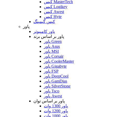
کیس MasterTech
کیس Logikey
کیس Awest
کیس Hyte
کیس گیمینگ
پاور
پاور کامپیوتر
پاور بر اساس برند
پاور Green
پاور Asus
پاور MSI
پاور Corsair
پاور CoolerMaster
پاور Gigabyte
پاور FSP
پاور DeepCool
پاور GamDias
پاور SilverStone
پاور Tsco
پاور Awest
پاور بر اساس توان
پاور 1300 وات
پاور 1200 وات
پاور 1000 وات