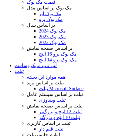
قیمت مک بوک
مک بوک بر اساس مدل
مک بوک ایر
مک بوک پرو
بر اساس سال
مک بوک 2024
مک بوک 2023
مک بوک 2022
بر اساس صفحه نمایش
مک بوک پرو 16 اینچ
مک بوک پرو 14 اینچ
لپ تاپ مایکروسافت
تبلت
همه موارد این دسته
تبلت بر اساس برند
تبلت Microsoft Surface
تبلت بر اساس سیستم عامل
تبلت ویندوزی
تبلت بر اساس صفحه نمایش
تبلت 12 اینچ و بزرگ‌تر
تبلت 10 اینچ و بزرگتر
تبلت بر اساس کاربری
تبلت قلم دار
لوازم جانبی تبلت