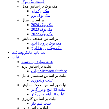
قیمت مک بوک
مک بوک بر اساس مدل
مک بوک ایر
مک بوک پرو
بر اساس سال
مک بوک 2024
مک بوک 2023
مک بوک 2022
بر اساس صفحه نمایش
مک بوک پرو 16 اینچ
مک بوک پرو 14 اینچ
لپ تاپ مایکروسافت
تبلت
همه موارد این دسته
تبلت بر اساس برند
تبلت Microsoft Surface
تبلت بر اساس سیستم عامل
تبلت ویندوزی
تبلت بر اساس صفحه نمایش
تبلت 12 اینچ و بزرگ‌تر
تبلت 10 اینچ و بزرگتر
تبلت بر اساس کاربری
تبلت قلم دار
لوازم جانبی تبلت