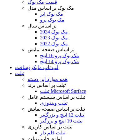
قیمت مک بوک
مک بوک بر اساس مدل
مک بوک ایر
مک بوک پرو
بر اساس سال
مک بوک 2024
مک بوک 2023
مک بوک 2022
بر اساس صفحه نمایش
مک بوک پرو 16 اینچ
مک بوک پرو 14 اینچ
لپ تاپ مایکروسافت
تبلت
همه موارد این دسته
تبلت بر اساس برند
تبلت Microsoft Surface
تبلت بر اساس سیستم عامل
تبلت ویندوزی
تبلت بر اساس صفحه نمایش
تبلت 12 اینچ و بزرگ‌تر
تبلت 10 اینچ و بزرگتر
تبلت بر اساس کاربری
تبلت قلم دار
لوازم جانبی تبلت