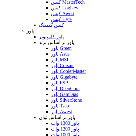
کیس MasterTech
کیس Logikey
کیس Awest
کیس Hyte
کیس گیمینگ
پاور
پاور کامپیوتر
پاور بر اساس برند
پاور Green
پاور Asus
پاور MSI
پاور Corsair
پاور CoolerMaster
پاور Gigabyte
پاور FSP
پاور DeepCool
پاور GamDias
پاور SilverStone
پاور Tsco
پاور Awest
پاور بر اساس توان
پاور 1300 وات
پاور 1200 وات
پاور 1000 وات