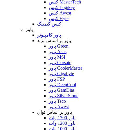
کیس MasterTech
کیس Logikey
کیس Awest
کیس Hyte
کیس گیمینگ
پاور
پاور کامپیوتر
پاور بر اساس برند
پاور Green
پاور Asus
پاور MSI
پاور Corsair
پاور CoolerMaster
پاور Gigabyte
پاور FSP
پاور DeepCool
پاور GamDias
پاور SilverStone
پاور Tsco
پاور Awest
پاور بر اساس توان
پاور 1300 وات
پاور 1200 وات
پاور 1000 وات