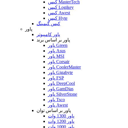
کیس MasterTech
کیس Logikey
کیس Awest
کیس Hyte
کیس گیمینگ
پاور
پاور کامپیوتر
پاور بر اساس برند
پاور Green
پاور Asus
پاور MSI
پاور Corsair
پاور CoolerMaster
پاور Gigabyte
پاور FSP
پاور DeepCool
پاور GamDias
پاور SilverStone
پاور Tsco
پاور Awest
پاور بر اساس توان
پاور 1300 وات
پاور 1200 وات
پاور 1000 وات